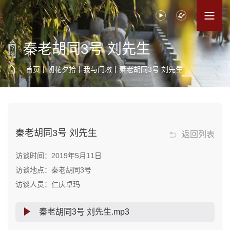
秦老胡同3号 刘先生
|
|
|
首页
朝花夕拾
我与门墩
秦老胡同3号 刘先生
秦老胡同3号 刘先生
返回列表
访谈时间：2019年5月11日
访谈地点：秦老胡同3号
访谈人员：仁庆卓玛
秦老胡同3号 刘先生.mp3