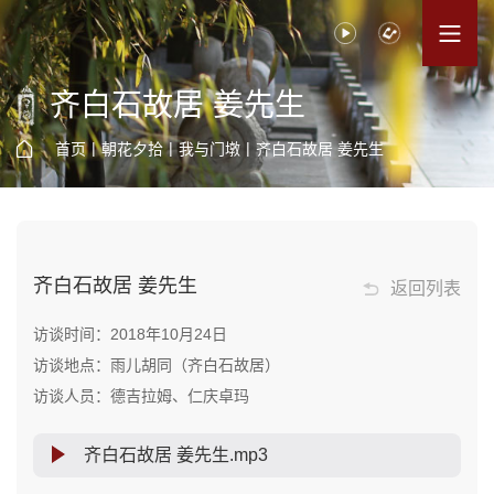
齐白石故居 姜先生
|
|
|
首页
朝花夕拾
我与门墩
齐白石故居 姜先生
齐白石故居 姜先生
返回列表
访谈时间：2018年10月24日
访谈地点：雨儿胡同（齐白石故居）
访谈人员：德吉拉姆、仁庆卓玛
齐白石故居 姜先生.mp3