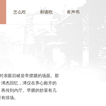
怎么吃
和谁吃
有声书
时亲眼目睹皇帝摆膳的场面。那
。溥杰回忆，溥仪在养心殿开的
，再传到内厅。早膳的炒菜有几
要有排场。