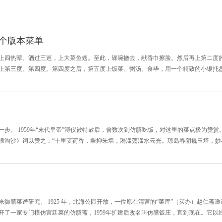
个版本菜单
上四热荤。酒过三巡，上大菜鱼翅。至此，碟碗撤去，献香巾擦脸。然后再上第二度
上第三度、第四度。第四度之后，第五度上饭菜、粥汤。食毕，用一个精致的小银托
遍洗脸水，叫做“槟水”。至此，筵席遂告结束。
步。 1959年“末代皇帝”溥仪被特赦后，曾数次到仿膳吃饭，对这里的菜点极为赞赏
浪淘沙》词以赞之：“十里芰荷香，翠抑朱墙，漪漾荡漾水云光。琼岛春阴巍玉塔，妙
觞。尝品故宫前代味，忘是他乡。” 仿膳饭庄也是当今唯一能够承办“满汉全席”的饭
御膳菜谱研究。 1925 年，北海公园开放，一位原在清宫的“菜库”（买办）赵仁斋邀
开了一家专门模仿宫廷菜的仿膳斋，1959年扩建后改名叫仿膳饭庄，直到现在。它以