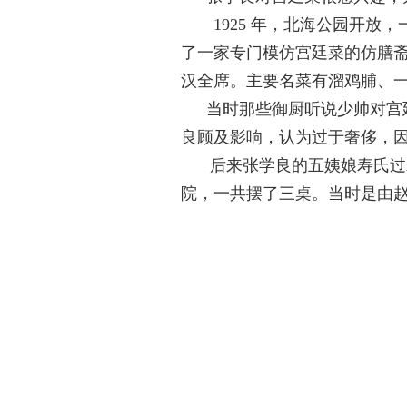
1925 年，北海公园开
了一家专门模仿宫廷菜的仿膳斋
汉全席。主要名菜有溜鸡脯、
当时那些御厨听说少帅对宫
良顾及影响，认为过于奢侈，
后来张学良的五姨娘寿氏过
院，一共摆了三桌。当时是由