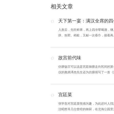
相关文章
天下第一宴：满汉全席的四
入座后，先吃鲜果，再上四冷荤喝酒，继
拼、热荤。稍歇，又献一次香巾，接着再
盛牙签、槟榔、蔻仁，供客使用，再上一
故宫前代味
仿膳饭庄可以说是宫廷御膳走向民间的第一
仪的胞弟溥杰先生还为仿膳填写了一首《
廊。朋友遍遐方，济济跄跄，四筵舞箸更飞
宫廷菜
张学良对宫廷菜很感兴趣，为此还叫人找来
沈昭然等几位曾经的御厨，在北海公园里