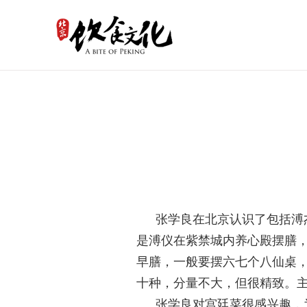
张学良在北京认识了包括溥
是溥仪在紫禁城内养心殿摆膳
早膳，一般要摆六七个八仙桌
十种，分量不大，但很精致。
张学良对宫廷菜很感兴趣，