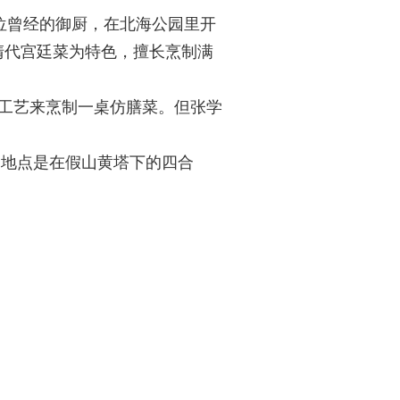
几位曾经的御厨，在北海公园里开
清代宫廷菜为特色，擅长烹制满
工艺来烹制一桌仿膳菜。但张学
。地点是在假山黄塔下的四合
0
3
-
0
4