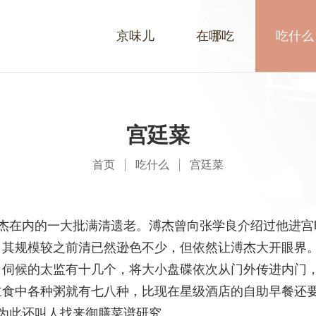
京味儿
在哪吃
吃什么
宫廷菜
首页
吃什么
宫廷菜
杰在内的一大批满清遗老。溥杰曾向张学良介绍过他进宫
，其规模较之前清已然逊色不少，但依然让溥杰大开眼界
，伺候的太监有十几个，将大小盘碟依次从门外传进内门
主食中各种粥就有七八种，比现在星级酒店的自助早餐还
为此还叫人找来御膳菜谱研究。