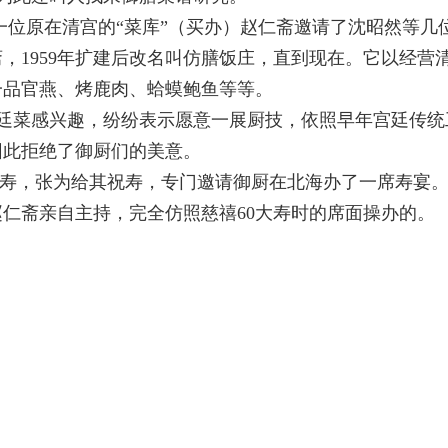
放，一位原在清宫的“菜库”（买办）赵仁斋邀请了沈昭然等
，1959年扩建后改名叫仿膳饭庄，直到现在。它以经营
一品官燕、烤鹿肉、蛤蟆鲍鱼等等。
廷菜感兴趣，纷纷表示愿意一展厨技，依照早年宫廷传统
因此拒绝了御厨们的美意。
寿，张为给其祝寿，专门邀请御厨在北海办了一席寿宴
赵仁斋亲自主持，完全仿照慈禧
60大寿时的席面操办的。