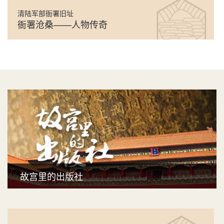
清陆军部衙署旧址
衙署沧桑——人物传奇
故宫里的出版社