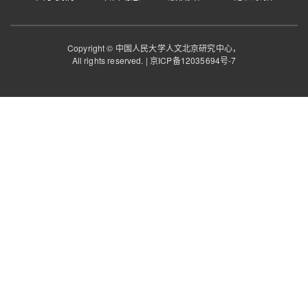
冰嬉大典
赛事项目
Copyright © 中国人民大学人文北京研究中心，
All rights reserved. |
京ICP备12035694号-7
冰嬉大典
冰嬉图赋